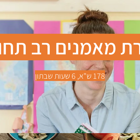
ת מאמנים
רב תחו
178 ש"א, 6 שעות שבתון