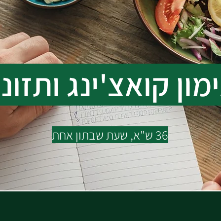
מון קואצ'ינג ותזונ
36 ש"א, שעת שבתון אחת