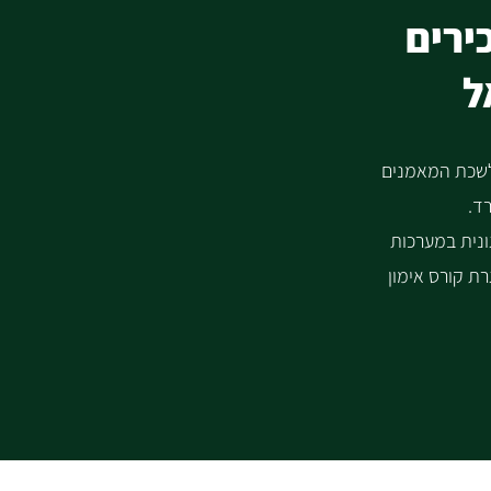
ירים
ל
 מטעם לשכת המאמנים
ד.
 מוסמכת. בוגרת CTI, יועצת ארגונית במערכות
רת קורס אימון