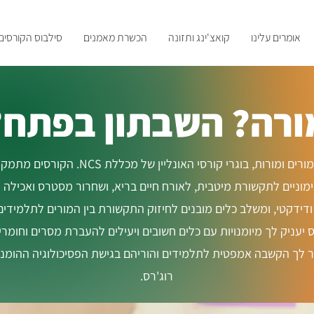
אומרים עלינו
קואצ'ינג ותזונה
הכשרת מאמנים
סילבוס הקורסים
ורה? השבתון בפתח?
הצטרפו למאות מורים ומורות, בוגרי קורסי האונליין
ימוניים לתקשורת מיטבית, לאורח חיים בריא, ושחרור מסטרס ואכילה 
 ודידקטי, ומשלב כלים מובנים לחיזוק התקשורת בין המורים לתלמידים,
 יעניק לך מיומנויות עם כלים חשובים ויעילים להעברת מסרים וחומרי
ר לך הקשבה אמפטית לתלמידים והוריהם בגישת הפסיכולוגיה ההומנ
רוג'רס.