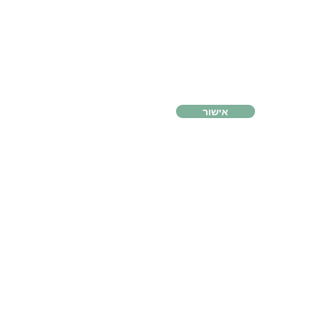
אישור
ncs@ncsisrael.co.il
077-780-9099